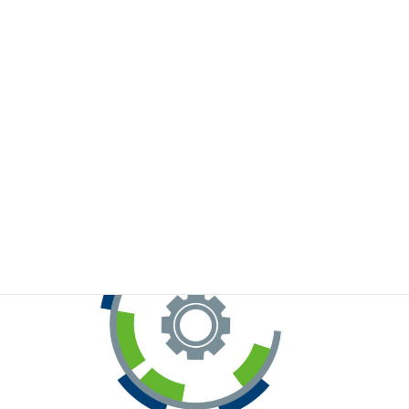
※お手元のWeChatから上記QRコードをスキャンしてください。