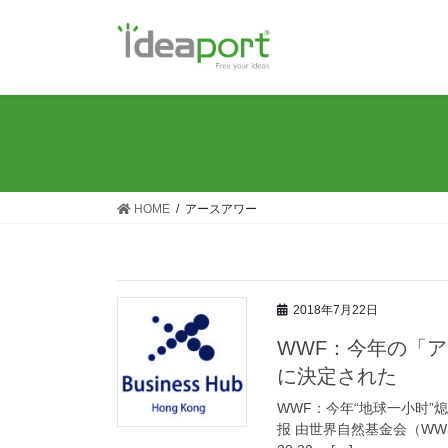
コ
ナ
ン
ビ
テ
ゲ
ン
ー
ツ
シ
に
ョ
移
ン
動
に
移
HOME
アースアワー
動
2018年7月22日
WWF：今年の「ア
に決定された
WWF：今年“地球一小时”熄灯仪
报 由世界自然基金会（WW