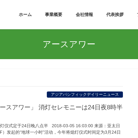
ホーム
事業概要
会社情報
代表挨拶
アースアワー
アジアパシフィックデイリーニュース
ースアワー」 消灯セレモニーは24日夜8時半
式定于24日晚八点半 2018-03-05 16:03:00 来源：亚太日
F）发起的“地球一小时”活动，今年将熄灯仪式时间定为3月24日