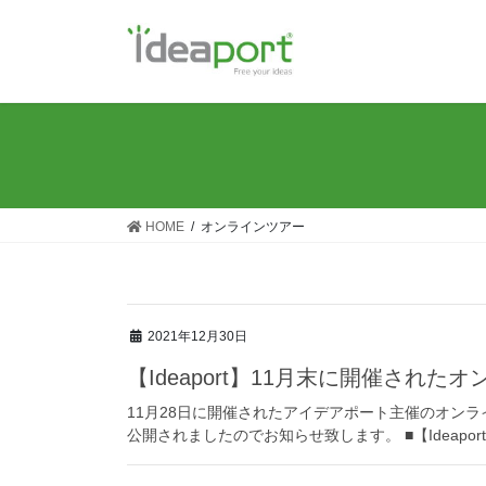
コ
ナ
ン
ビ
テ
ゲ
ン
ー
ツ
シ
に
ョ
移
ン
動
に
移
HOME
オンラインツアー
動
2021年12月30日
【Ideaport】11月末に開催され
11月28日に開催されたアイデアポート主催のオンライ
公開されましたのでお知らせ致します。 ■【Ideapor