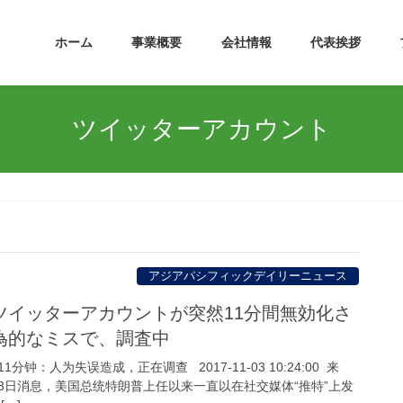
ホーム
事業概要
会社情報
代表挨拶
ツイッターアカウント
アジアパシフィックデイリーニュース
ツイッターアカウントが突然11分間無効化さ
為的なミスで、調査中
钟：人为失误造成，正在调查 2017-11-03 10:24:00 来
3日消息，美国总统特朗普上任以来一直以在社交媒体“推特”上发