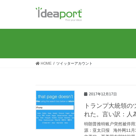
コ
ナ
ン
ビ
テ
ゲ
ン
ー
ツ
シ
に
ョ
移
ン
動
に
移
HOME
ツイッターアカウント
動
2017年12月17日
トランプ大統領の
れた。言い訳：人
特朗普推特账户突然被停用11分
源：亚太日报 海外网11月