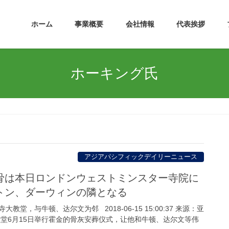
ホーム
事業概要
会社情報
代表挨拶
ホーキング氏
アジアパシフィックデイリーニュース
骨は本日ロンドンウェストミンスター寺院に
トン、ダーウィンの隣となる
堂，与牛顿、达尔文为邻 2018-06-15 15:00:37 来源：亚
教堂6月15日举行霍金的骨灰安葬仪式，让他和牛顿、达尔文等伟