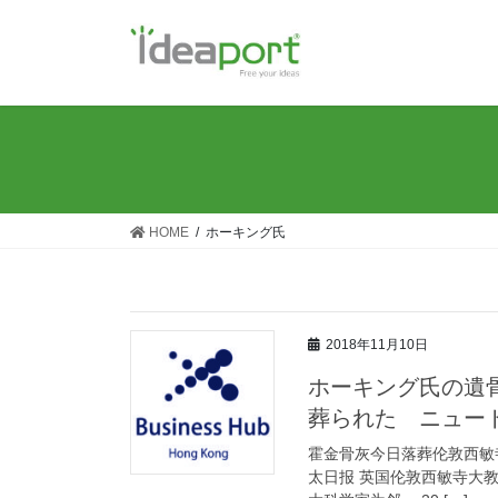
コ
ナ
ン
ビ
テ
ゲ
ン
ー
ツ
シ
に
ョ
移
ン
動
に
移
HOME
ホーキング氏
動
2018年11月10日
ホーキング氏の遺
葬られた ニュー
霍金骨灰今日落葬伦敦西敏寺大教
太日报 英国伦敦西敏寺大