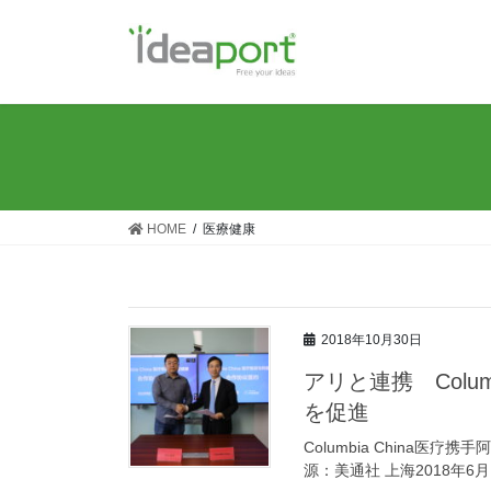
コ
ナ
ン
ビ
テ
ゲ
ン
ー
ツ
シ
に
ョ
移
ン
動
に
移
HOME
医療健康
動
2018年10月30日
アリと連携 Colu
を促進
Columbia China医疗携手
源：美通社 上海2018年6月1