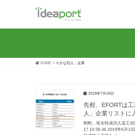
コ
ナ
ン
ビ
テ
ゲ
ン
ー
ツ
シ
に
ョ
移
ン
動
に
移
HOME
小さな巨人」企業
動
2019年7月16日
先程、EFORTは
人」企業リストに
刚刚，埃夫特成功入选工信部第
17 10:36:46 201