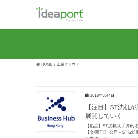
コ
ナ
ン
ビ
テ
ゲ
ン
ー
ツ
シ
に
ョ
移
ン
動
に
移
HOME
工業クラウド
動
2018年6月4日
【注目】ST沈机
展開していく
【热点】ST沈机联手腾讯 在工
【文/西门】 公司 ▪ ST