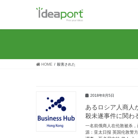
コ
ナ
ン
ビ
テ
ゲ
ン
ー
ツ
シ
に
ョ
移
ン
動
に
移
HOME
殺害された
動
2018年8月5日
あるロシア人商人
殺未遂事件に関わ
一名前俄商人在伦敦被杀，尚无证
源：亚太日报 英国伦敦警方