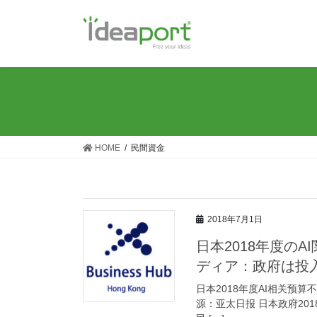
コ
ナ
ン
ビ
テ
ゲ
ン
ー
ツ
シ
に
ョ
移
ン
動
に
移
HOME
民間資金
動
2018年7月1日
日本2018年度の
ディア：政府は投
日本2018年度AI相关预算不及
源：亚太日报 日本政府201