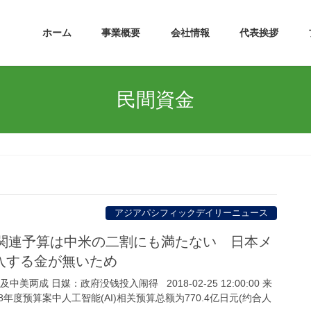
ホーム
事業概要
会社情報
代表挨拶
民間資金
アジアパシフィックデイリーニュース
AI関連予算は中米の二割にも満たない 日本メ
入する金が無いため
中美两成 日媒：政府没钱投入闹得 2018-02-25 12:00:00 来
8年度预算案中人工智能(AI)相关预算总额为770.4亿日元(约合人