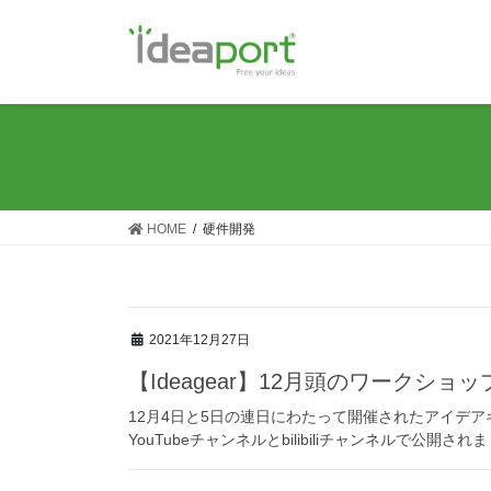
コ
ナ
ン
ビ
テ
ゲ
ン
ー
ツ
シ
に
ョ
移
ン
動
に
移
HOME
硬件開発
動
2021年12月27日
【Ideagear】12月頭のワークショ
12月4日と5日の連日にわたって開催されたアイデ
YouTubeチャンネルとbilibiliチャンネルで公開され