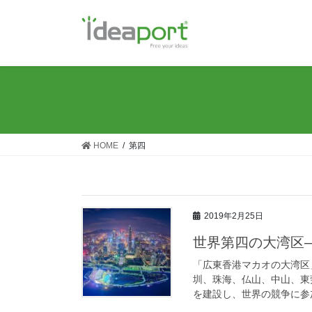
コ
ナ
ン
ビ
テ
ゲ
ン
ー
ツ
シ
に
ョ
移
ン
動
に
移
HOME
第四
動
2019年2月25日
世界第四の大湾区
「広東香港マカオの大湾区
圳、珠海、仏山、中山、東
を建設し、世界の競争に参加