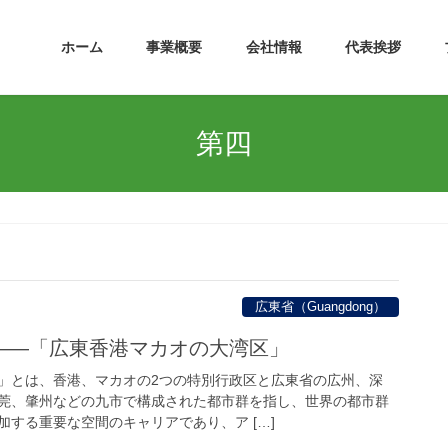
ホーム
事業概要
会社情報
代表挨拶
第四
広東省（Guangdong）
——「広東香港マカオの大湾区」
」とは、香港、マカオの2つの特別行政区と広東省の広州、深
莞、肇州などの九市で構成された都市群を指し、世界の都市群
する重要な空間のキャリアであり、ア […]