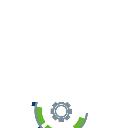
※お手元のWeChatから上記QRコードをスキャンしてください。