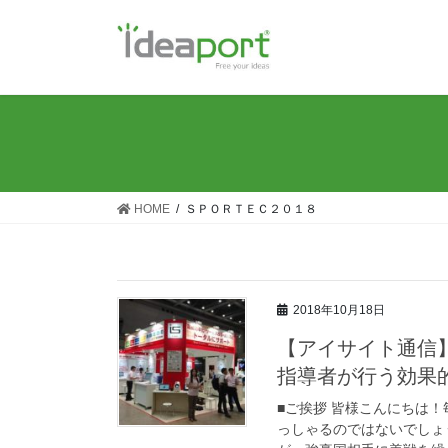
コ
ナ
ン
ビ
テ
ゲ
ン
ー
ツ
シ
に
ョ
移
ン
動
に
移
HOME
ＳＰＯＲＴＥＣ２０１８
動
2018年10月18日
【アイサイト通信
指導者が行う効果
■ご挨拶 皆様こんにちは
っしゃるのではないでしょ