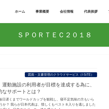
ホーム
事業概要
会社情報
代表挨拶
ＳＰＯＲＴＥＣ２０１８
図面・文書管理のクラウドサービス（I-SiTE）
】運動施設の利用者が目標を達成する為に、
的なサポートとは？
！毎日遅くまでワールドカップを観戦し、寝不足気味の方もいら
うか？ 我らが日本代表は、惜しくもベスト８入りを逃しました