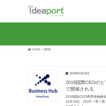
コ
ナ
ン
ビ
テ
ゲ
ン
ー
ツ
シ
に
ョ
移
ン
動
に
移
HOME
2018
動
2019年3月10日
2018国際CEO
で開催される
2018国际CEO商界领袖峰会暨
10月19日，2018“一带