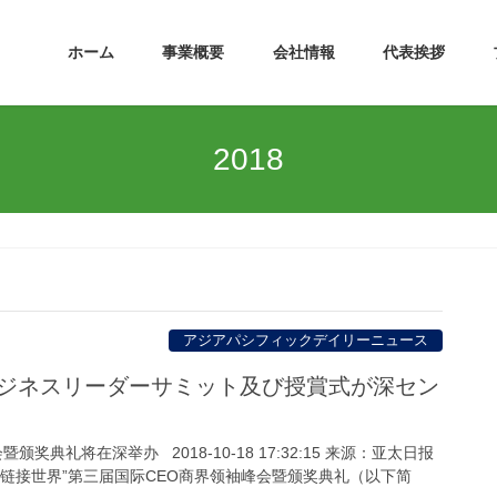
ホーム
事業概要
会社情報
代表挨拶
2018
アジアパシフィックデイリーニュース
のビジネスリーダーサミット及び授賞式が深セン
颁奖典礼将在深举办 2018-10-18 17:32:15 来源：亚太日报
一路 链接世界”第三届国际CEO商界领袖峰会暨颁奖典礼（以下简