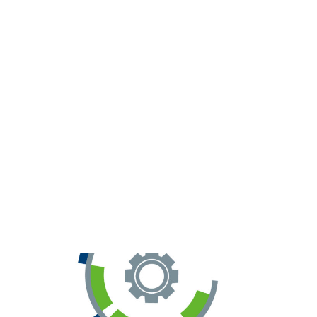
※お手元のWeChatから上記QRコードをスキャンしてください。