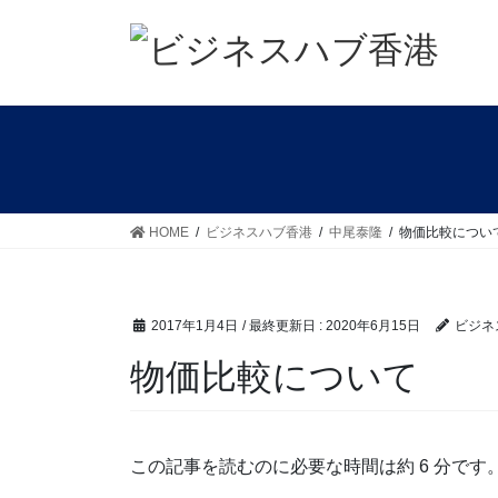
コ
ナ
ン
ビ
テ
ゲ
ン
ー
ツ
シ
に
ョ
移
ン
動
に
移
HOME
ビジネスハブ香港
中尾泰隆
物価比較につい
動
2017年1月4日
/ 最終更新日 :
2020年6月15日
ビジネ
物価比較について
この記事を読むのに必要な時間は約 6 分です