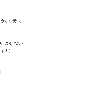
りかなり安い。
記に考えてみた。
とする）
料