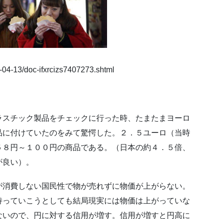
6-04-13/doc-ifxrcizs7407273.shtml
ラスチック製品をチェックに行った時、たまたまヨーロ
品に付けていたのをみて驚愕した。２．５ユーロ（当時
５８円～１００円の商品である。（日本の約４．５倍、
が良い）。
が消費しない国民性で物が売れずに物価が上がらない。
持っていこうとしても結局現実には物価は上がっていな
ないので、円に対する信用が増す。信用が増すと円高に