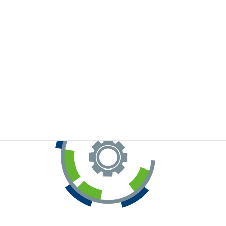
※お手元のWeChatから上記QRコードをスキャンしてください。