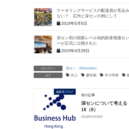
ケータリングサービスの配達員が見込
ない？ 広州と深センの例にして
2019年5月5日
深セン初の国家レベル知的財産保護セ
ーが正式に公開された
2019年4月29日
深セン（Shenzhen）
カテゴリー
向上
廖冬妮
中小学校
タグ
編集長ブログ
前の記事
深センについて考える
16（8）
2019年4月28日