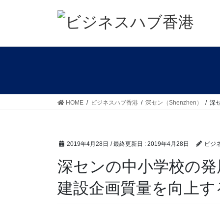
コ
ナ
ン
ビ
テ
ゲ
ン
ー
ツ
シ
に
ョ
移
ン
動
に
移
HOME
ビジネスハブ香港
深セン（Shenzhen）
深
動
2019年4月28日
/ 最終更新日 :
2019年4月28日
ビジ
深センの中小学校の発
建設企画質量を向上す