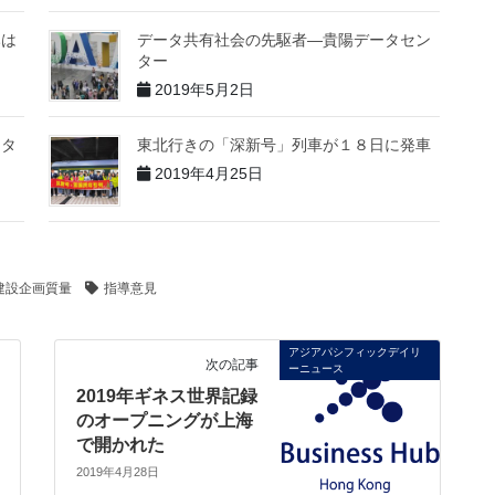
みは
データ共有社会の先駆者―貴陽データセン
ター
2019年5月2日
ンタ
東北行きの「深新号」列車が１８日に発車
2019年4月25日
建設企画質量
指導意見
アジアパシフィックデイリ
次の記事
ーニュース
2019年ギネス世界記録
のオープニングが上海
で開かれた
2019年4月28日