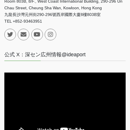
Room 803B, 8/F., West Coast International Building, 290-296 Un
Chau Street, Cheung Sha Wan, Kowloon, Hong Kong
九龍長沙灣元州街290-296號西岸國際大廈8樓803B室
TEL +852-93463951
公式 X：深セン広州情報@ideaport