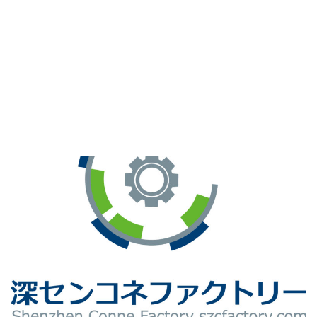
※お手元のWeChatから上記QRコードをスキャンしてください。