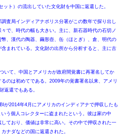
個（セット）の流出していた文化財を中国に返還した。
邦調査局インディアナポリス分署がこの数年で探り出し
様々で、時代の幅も大きい。主に、新石器時代の石切ノ
貨幣、漢代の陶器、繭形壺、缶（ほとぎ）、倉、明代の
が含まれている。文化財の出所から分析すると、主に古
について、中国とアメリカが政府間覚書に再署名してか
るのは初めてである。2009年の覚書署名以来、アメリ
財返還でもある。
Iが2014年4月にアメリカのインディアナで押収したも
er）という個人コレクターに盗まれたという。彼は家の中
蔵しており、価値は非常に高い。その中で押収された一
、カナダなどの国に返還された。