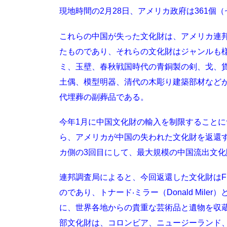
現地時間の2月28日、アメリカ政府は361
これらの中国が失った文化財は、アメリカ連
たものであり、それらの文化財はジャンルも
ミ、玉壁、春秋戦国時代の青銅製の剣、戈、
土偶、模型明器、清代の木彫り建築部材など
代埋葬の副葬品である。
今年1月に中国文化財の輸入を制限すること
ら、アメリカが中国の失われた文化財を返還す
カ側の3回目にして、最大規模の中国流出文化
連邦調査局によると、今回返還した文化財はFB
のであり、トナード‧ミラー（Donald Mil
に、世界各地からの貴重な芸術品と遺物を収
部文化財は、コロンビア、ニュージーランド