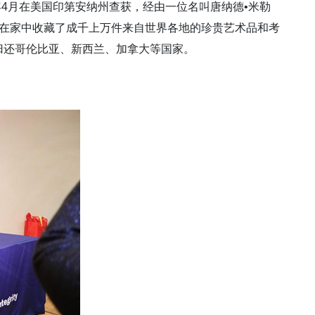
4年4月在美国印第安纳州查获，经由一位名叫唐纳德•米勒
运而来。他在家中收藏了成千上万件来自世界各地的珍贵艺术品和考
归还哥伦比亚、新西兰、加拿大等国家。