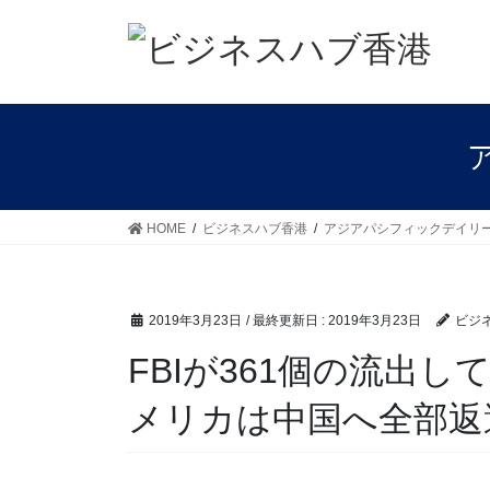
コ
ナ
ン
ビ
テ
ゲ
ン
ー
ツ
シ
に
ョ
移
ン
動
に
移
HOME
ビジネスハブ香港
アジアパシフィックデイリ
動
2019年3月23日
/ 最終更新日 :
2019年3月23日
ビジ
FBIが361個の流出
メリカは中国へ全部返