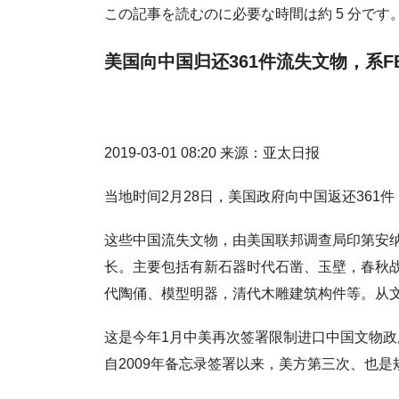
この記事を読むのに必要な時間は約 5 分です
美国向中国归还361件流失文物，系F
2019-03-01 08:20 来源：亚太日报
当地时间2月28日，美国政府向中国返还361
这些中国流失文物，由美国联邦调查局印第安
长。主要包括有新石器时代石凿、玉壁，春秋
代陶俑、模型明器，清代木雕建筑构件等。从
这是今年1月中美再次签署限制进口中国文物
自2009年备忘录签署以来，美方第三次、也