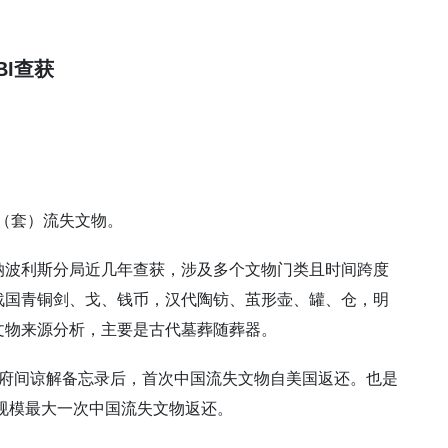
。
BI查获
件（套）流失文物。
纳波利斯分局近几年查获，涉及多个文物门类且时间跨度
战国青铜剑、戈、钱币，汉代陶钫、茧形壶、罐、仓，明
文物来源分析，主要是古代墓葬随葬器。
政府间谅解备忘录后，首次中国流失文物自美国返还。也是
是规模最大一次中国流失文物返还。