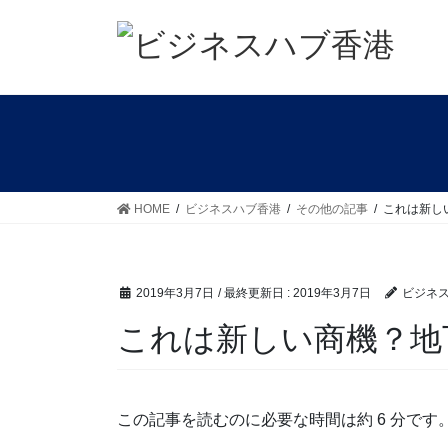
コ
ナ
ン
ビ
テ
ゲ
ン
ー
ツ
シ
に
ョ
移
ン
動
に
移
HOME
ビジネスハブ香港
その他の記事
これは新し
動
2019年3月7日
/ 最終更新日 :
2019年3月7日
ビジネ
これは新しい商機？地
この記事を読むのに必要な時間は約 6 分です