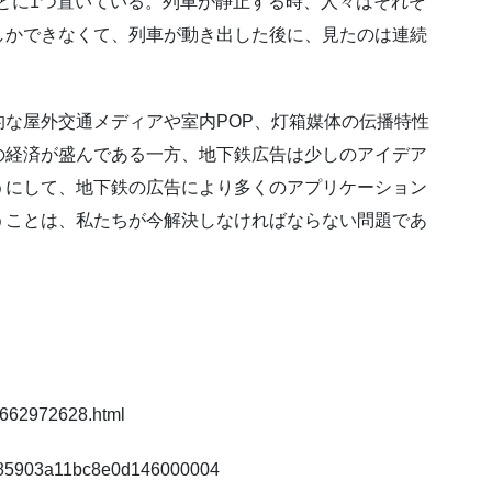
ごとに1つ置いている。列車が静止する時、人々はそれぞ
しかできなくて、列車が動き出した後に、見たのは連続
な屋外交通メディアや室内POP、灯箱媒体の伝播特性
の経済が盛んである一方、地下鉄広告は少しのアイデア
うにして、地下鉄の広告により多くのアプリケーション
うことは、私たちが今解決しなければならない問題であ
1662972628.html
k=585903a11bc8e0d146000004