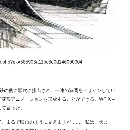
le.php?pk=585903a11bc8e0d146000004
下鉄の側に順次に排出され、一連の狭間をデザインしてい
変形アニメーションを形成することができる。WPIX –
して言った。
て、まるで映画のように見えますが……。私は、天よ、