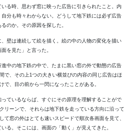
ている時、思わず窓に映った広告に引きられたこと。内
。自分も時々わからない。どうして地下鉄には必ず広告
あるのか。その原因を探した。
に、壁は連続して絵を描く。絵の中の人物の変化を描い
画面を見た」と言った。
行進中の地下鉄の中で、たまに黒い窓の外で動態の広告
間で、その上1つの大きい横並びの内容の同じ広告はほ
だけで、目の前から一閃になったことがある。
知っているならば、すぐにその原理を理解することがで
スクリーンで、それらは地下鉄を走っている方向に沿って
として窓の外はとても速いスピードで順次各画面を見て、
ている。そこには、画面の「動く」が見えてきた。