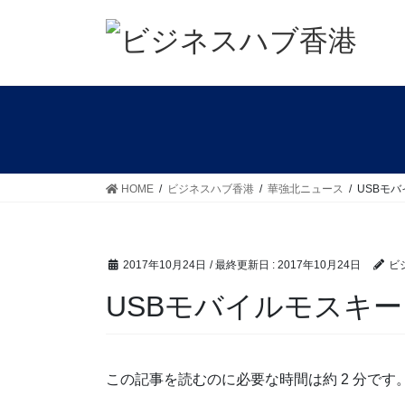
コ
ナ
ン
ビ
テ
ゲ
ン
ー
ツ
シ
に
ョ
移
ン
動
に
移
HOME
ビジネスハブ香港
華強北ニュース
USBモ
動
2017年10月24日
/ 最終更新日 :
2017年10月24日
ビ
USBモバイルモスキ
この記事を読むのに必要な時間は約 2 分です