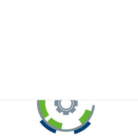
※お手元のWeChatから上記QRコードをスキャンしてください。