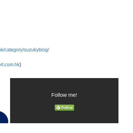
hk/category/suzukyblog/
rt.com.hk
)
Follow me!