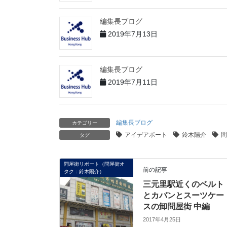
編集長ブログ
2019年7月13日
編集長ブログ
2019年7月11日
編集長ブログ
カテゴリー
アイデアポート
鈴木陽介
問
タグ
問屋街リポート（問屋街オ
前の記事
タク：鈴木陽介）
三元里駅近くのベルト
とカバンとスーツケー
スの卸問屋街 中編
2017年4月25日