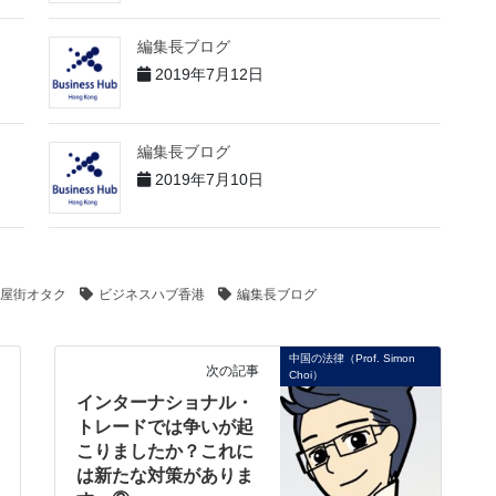
編集長ブログ
2019年7月12日
編集長ブログ
2019年7月10日
屋街オタク
ビジネスハブ香港
編集長ブログ
中国の法律（Prof. Simon
次の記事
Choi）
インターナショナル・
トレードでは争いが起
こりましたか？これに
は新たな対策がありま