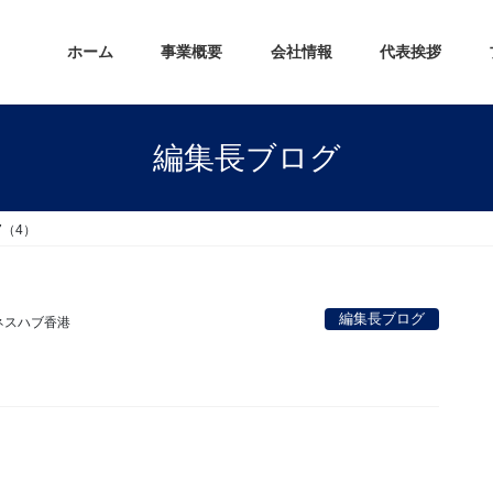
ホーム
事業概要
会社情報
代表挨拶
編集長ブログ
7（4）
編集長ブログ
ネスハブ香港
。