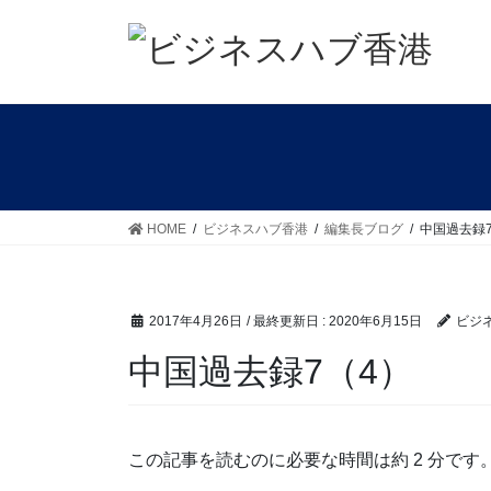
コ
ナ
ン
ビ
テ
ゲ
ン
ー
ツ
シ
に
ョ
移
ン
動
に
移
HOME
ビジネスハブ香港
編集長ブログ
中国過去録
動
2017年4月26日
/ 最終更新日 :
2020年6月15日
ビジ
中国過去録7（4）
この記事を読むのに必要な時間は約 2 分です