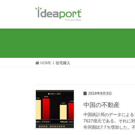
コ
ナ
ン
ビ
テ
ゲ
ン
ー
ツ
シ
に
ョ
移
ン
動
に
移
HOME
住宅購入
動
2018年9月3日
中国の不動産
中国統計局のデータによると
7627億元である。それに
年同期比7.7％増加した。不