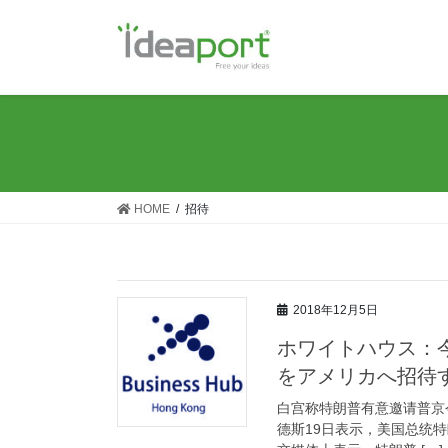
コ
ナ
ン
ビ
テ
ゲ
ン
ー
ツ
シ
に
ョ
移
ン
動
に
移
HOME
招待
動
2018年12月5日
ホワイトハウス：
をアメリカへ招待
白宫称特朗普有意邀请普京今秋访
德斯19日表示，美国总统