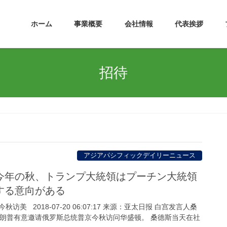
ホーム
事業概要
会社情報
代表挨拶
招待
アジアパシフィックデイリーニュース
今年の秋、トランプ大統領はプーチン大統領
する意向がある
美 2018-07-20 06:07:17 来源：亚太日报 白宫发言人桑
特朗普有意邀请俄罗斯总统普京今秋访问华盛顿。 桑德斯当天在社