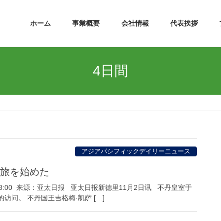
ホーム
事業概要
会社情報
代表挨拶
4日間
アジアパシフィックデイリーニュース
の旅を始めた
5:18:00 来源：亚太日报 亚太日报新德里11月2日讯 不丹皇室于
访问。 不丹国王吉格梅·凯萨 […]