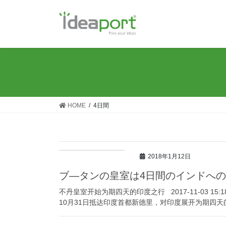
コ
ナ
ン
ビ
テ
ゲ
ン
ー
ツ
シ
に
ョ
移
ン
動
に
移
HOME
4日間
動
2018年1月12日
ブ—タンの皇室は4日間のインドへ
不丹皇室开始为期四天的印度之行 2017-11-03 1
10月31日抵达印度首都新德里，对印度展开为期四天的