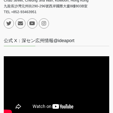
Chau Street, Cheung Sha Wan, Kowloon, Hong Kong
九龍長沙灣元州街290-296號西岸國際大廈8樓803B室
TEL +852-93463951
公式 X：深セン広州情報@ideaport