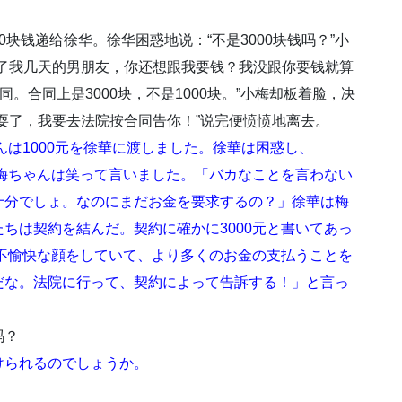
00块钱递给徐华。徐华困惑地说：“不是3000块钱吗？”小
了我几天的男朋友，你还想跟我要钱？我没跟你要钱就算
。合同上是3000块，不是1000块。”小梅却板着脸，决
耍了，我要去法院按合同告你！”说完便愤愤地离去。
んは1000元を徐華に渡しました。徐華は困惑し、
。梅ちゃんは笑って言いました。「バカなことを言わない
十分でしょ。なのにまだお金を要求するの？」徐華は梅
ちは契約を結んだ。契約に確かに3000元と書いてあっ
は不愉快な顔をしていて、より多くのお金の支払うことを
だな。法院に行って、契約によって告訴する！」と言っ
吗？
けられるのでしょうか。