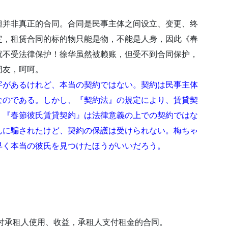
但并非真正的合同。合同是民事主体之间设立、变更、终
定，租赁合同的标的物只能是物，不能是人身，因此《春
就不受法律保护！徐华虽然被赖账，但受不到合同保护，
朋友，呵呵。
字があるけれど、本当の契約ではない。契約は民事主体
なのである。しかし、『契約法』の規定により、賃貸契
、『春節彼氏賃貸契約』は法律意義の上での契約ではな
んに騙されたけど、契約の保護は受けられない。梅ちゃ
早く本当の彼氏を見つけたほうがいいだろう。
付承租人使用、收益，承租人支付租金的合同。