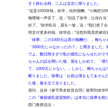
すぐ終わる時、二人は北京に帰りました。
“这是1000块钱，徐华，你的报酬。”小梅把10
梅噗嗤一声笑了，说：“别逗了徐华，让你白当
好了。”徐华听后，眉头一皱，说：“我们签了合同
绝支付更多的钱。徐华说：“没想到我竟然被你
「徐華、この1000元は君の報酬だ。」梅ちゃ
「3000元じゃなかったの？」と聞きました
でよ。数日間タダで私の彼氏にならせたので
ちゃんの話を聞いた後、眉をしかめて、「僕た
て、1000元じゃない。」しかし、梅ちゃん
断りました。徐華は「お前は僕をもてあそん
た後、腹を立て去りました。
请问，这份《春节男友租赁合同》能帮到徐华
この『春節彼氏賃貸契約』は本当に徐華を助
西门教授说法：