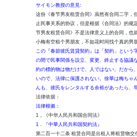
サイモン教授の意見:
这份《春节男友租赁合同》虽然有合同二字，
止民事关系的协议，但是根据《合同法》的规
节男友租赁合同》不是法律意义上的合同，也
小梅有空租个男朋友，不如花时间找个真的男
この『春節彼氏賃貸契約』は「契約」という
の間で民事関係を設立、変更、終止する協議
約の標的物は物だけで、人ではない。だから
いので、法律に保護されない。徐華は梅ちゃ
んも、彼氏をレンタルする余裕があったら、
法律依据：
法律根拠：
1，《中华人民共和国合同法》
1．『中華人民共和国契約法』
第二百一十二条 租赁合同是出租人将租赁物交