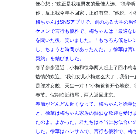
便心想：“这正是我租男友的最佳人选。”徐华
你，反正我今年不回家，正好有空。”他说。小
梅ちゃんはSNSアプリで、別のある大学の男
ケメンで言行も優雅で、梅ちゃんは「最適な
を聞いた後、笑いました。「もちろん僕をレ
し、ちょうど時間があったんだ。」徐華は言
契約』を結びました。
春节步步逼近，小梅和徐华两人赶上了回小梅
热情的欢迎。“我们女儿小梅这么大了，我们一
是郎才女貌、天生一对！”小梅爸爸开心地说。
春节。假期临近结尾，两人返回北京。
春節がどんどん近くなって、梅ちゃんと徐華
と、徐華は梅ちゃん家族の熱烈な歓迎を受け
たのよ。よかった。君たちは本当にお似合い
した。徐華はハンサムで、言行も優雅で、梅