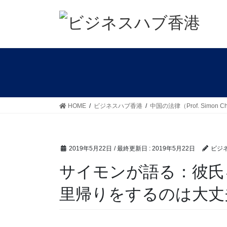
コ
ナ
ン
ビ
テ
ゲ
ン
ー
ツ
シ
に
ョ
移
ン
動
に
移
HOME
ビジネスハブ香港
中国の法律（Prof. Simon C
動
2019年5月22日
/ 最終更新日 :
2019年5月22日
ビジ
サイモンが語る：彼氏
里帰りをするのは大丈