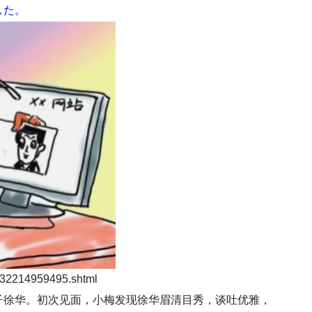
した。
32214959495.shtml
子徐华。初次见面，小梅发现徐华眉清目秀，谈吐优雅，