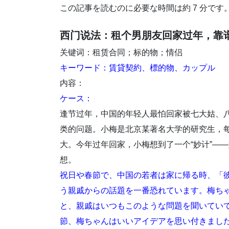
この記事を読むのに必要な時間は約 7 分です
西门说法：租个男朋友回家过年，靠
关键词：租赁合同；标的物；情侣
キーワード：賃貸契約、標的物、カップル
内容：
ケース：
逢节过年，中国的年轻人最怕回家被七大姑、八大
类的问题。小梅是北京某著名大学的研究生，
大。今年过年回家，小梅想到了一个“妙计”——
想。
祝日や春節で、中国の若者は家に帰る時、「
う親戚からの話題を一番恐れています。梅ち
と、親戚はいつもこのような問題を聞いてい
節、梅ちゃんはいいアイデアを思い付きまし