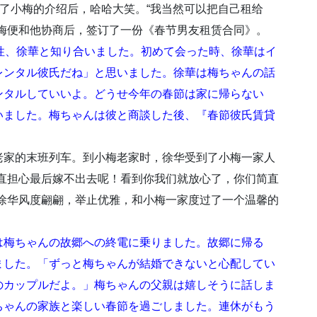
听了小梅的介绍后，哈哈大笑。“我当然可以把自己租给
梅便和他协商后，签订了一份《春节男友租赁合同》。
性、徐華と知り合いました。初めて会った時、徐華はイ
レンタル彼氏だね」と思いました。徐華は梅ちゃんの話
ンタルしていいよ。どうせ今年の春節は家に帰らない
いました。梅ちゃんは彼と商談した後、『春節彼氏賃貸
老家的末班列车。到小梅老家时，徐华受到了小梅一家人
直担心最后嫁不出去呢！看到你我们就放心了，你们简直
徐华风度翩翩，举止优雅，和小梅一家度过了一个温馨的
は梅ちゃんの故郷への終電に乗りました。故郷に帰る
ました。「ずっと梅ちゃんが結婚できないと心配してい
のカップルだよ。」梅ちゃんの父親は嬉しそうに話しま
ちゃんの家族と楽しい春節を過ごしました。連休がもう