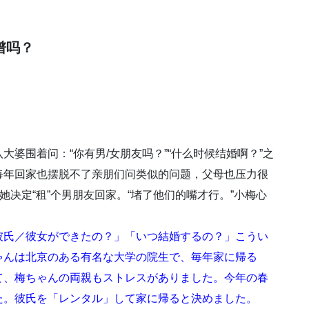
。
谱吗？
婆围着问：“你有男/女朋友吗？”“什么时候结婚啊？”之
每年回家也摆脱不了亲朋们问类似的问题，父母也压力很
她决定“租”个男朋友回家。“堵了他们的嘴才行。”小梅心
彼氏／彼女ができたの？」「いつ結婚するの？」こうい
ゃんは北京のある有名な大学の院生で、毎年家に帰る
て、梅ちゃんの両親もストレスがありました。今年の春
た。彼氏を「レンタル」して家に帰ると決めました。