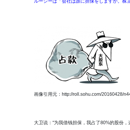
ルーシーは「会社は誰に担保をしますか。株
画像引用元：http://roll.sohu.com/20160428/n44
大卫说：“为我借钱担保，我占了80%的股份