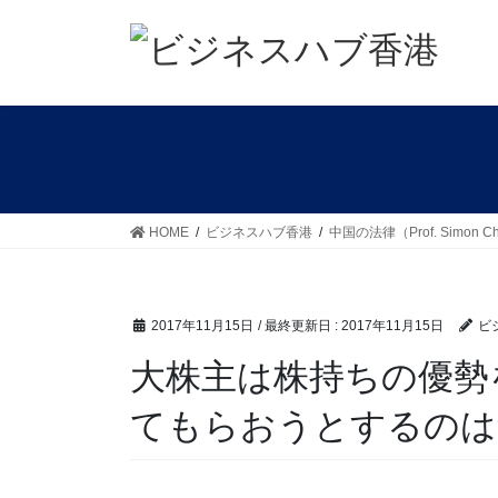
コ
ナ
ン
ビ
テ
ゲ
ン
ー
ツ
シ
に
ョ
移
ン
動
に
移
HOME
ビジネスハブ香港
中国の法律（Prof. Simon C
動
2017年11月15日
/ 最終更新日 :
2017年11月15日
ビ
大株主は株持ちの優勢
てもらおうとするのは