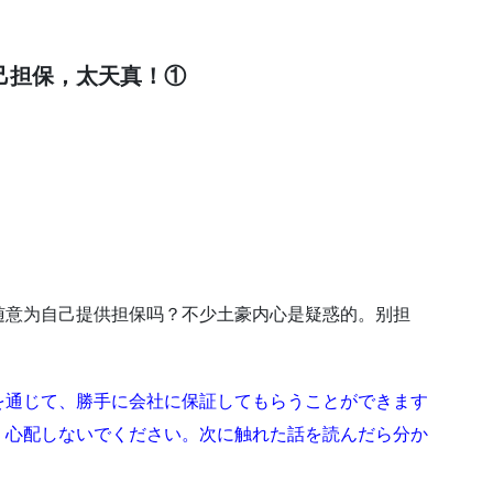
。
己担保，太天真！①
随意为自己提供担保吗？不少土豪内心是疑惑的。别担
を通じて、勝手に会社に保証してもらうことができます
。心配しないでください。次に触れた話を読んだら分か