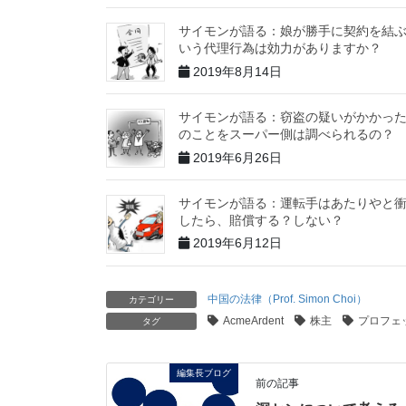
サイモンが語る：娘が勝手に契約を結
いう代理行為は効力がありますか？
2019年8月14日
サイモンが語る：窃盗の疑いがかかっ
のことをスーパー側は調べられるの？
2019年6月26日
サイモンが語る：運転手はあたりやと
したら、賠償する？しない？
2019年6月12日
中国の法律（Prof. Simon Choi）
カテゴリー
AcmeArdent
株主
プロフェ
タグ
編集長ブログ
前の記事