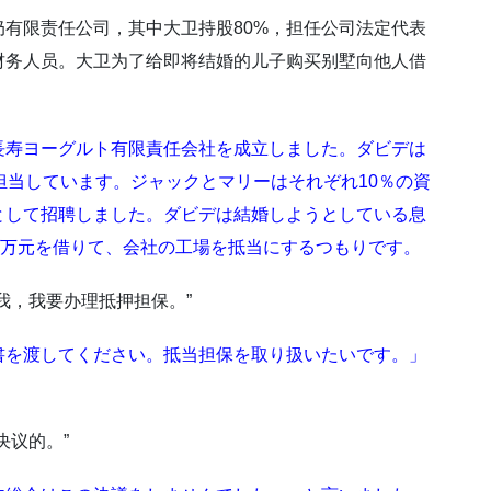
有限责任公司，其中大卫持股80%，担任公司法定代表
财务人员。大卫为了给即将结婚的儿子购买别墅向他人借
長寿ヨーグルト有限責任会社を成立しました。ダビデは
担当しています。ジャックとマリーはそれぞれ10％の資
として招聘しました。ダビデは結婚しようとしている息
0万元を借りて、会社の工場を抵当にするつもりです。
我，我要办理抵押担保。”
書を渡してください。抵当担保を取り扱いたいです。」
决议的。”