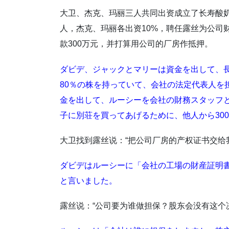
大卫、杰克、玛丽三人共同出资成立了长寿酸奶
人，杰克、玛丽各出资10%，聘任露丝为公司
款300万元，并打算用公司的厂房作抵押。
ダビデ、ジャックとマリーは資金を出して、
80％の株を持っていて、会社の法定代表人を
金を出して、ルーシーを会社の財務スタッフ
子に別荘を買ってあげるために、他人から30
大卫找到露丝说：“把公司厂房的产权证书交给
ダビデはルーシーに「会社の工場の財産証明
と言いました。
露丝说：“公司要为谁做担保？股东会没有这个