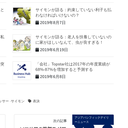
ぶと
サイモンが語る：約束していない利子も払
わなければいけないの？
2019年8月7日
た私
サイモンが語る：老人を扶養していないの
に家がほしいなんて、虫が良すぎる！
2019年6月19日
衝突
「会社」Topstar社は2017年の年度業績が
68%-87%を増加すると予測する
2019年6月8日
ッサー ·サイモン
表決
アジアパシフィックデイリ
次の記事
ーニュース