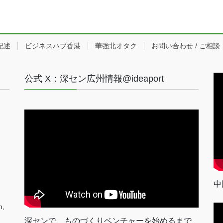
記述
ビジネスハブ香港
華強北オタク
お問い合わせ / ご相談
公式 X：深セン広州情報@ideaport
中
n,
深センで、ものづくりベンチャーを始めるまで