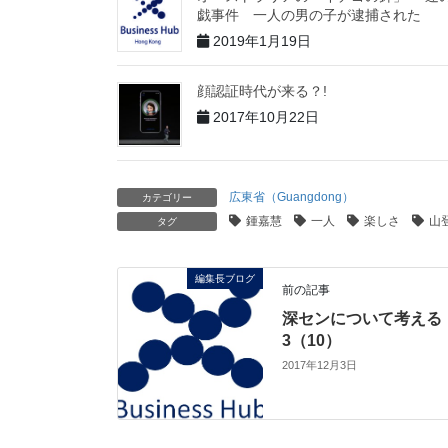
戯事件 一人の男の子が逮捕された
2019年1月19日
顔認証時代が来る？!
2017年10月22日
広東省（Guangdong）
カテゴリー
鍾嘉慧
一人
楽しさ
山
タグ
編集長ブログ
前の記事
深センについて考える
3（10）
2017年12月3日