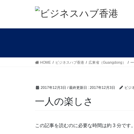
コ
ナ
ン
ビ
テ
ゲ
ン
ー
ツ
シ
に
ョ
移
ン
動
に
移
HOME
ビジネスハブ香港
広東省（Guangdong）
一
動
2017年12月3日
/ 最終更新日 :
2017年12月3日
ビジ
一人の楽しさ
この記事を読むのに必要な時間は約 3 分です