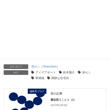
日本語ページを起ち上げました！
2020年4月1日
都会電子城
2020年2月13日
賽格広場で買えるもの
2020年2月13日
深セン（Shenzhen）
カテゴリー
アイデアポート
鈴木陽介
深セン
タグ
華僑城
閑静な住宅街
編集長ブログ
前の記事
最近思うこと１（2）
2017年2月3日