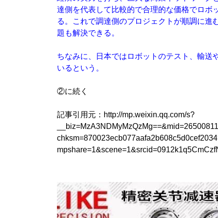
達側を代表して比較的で合理的な価格でロボ
る。これで調達側のプロジェクトが順調に進
題も解決できる。
ちなみに、日本ではロボットのテスト、輸送
いるという。
②に続く
記事引用元：http://mp.weixin.qq.com/s?
__biz=MzA3NDMyMzQzMg==&mid=265008113
chksm=870023ecb077aafa2b608c5d0cef2034
mpshare=1&scene=1&srcid=0912k1q5CmCzf