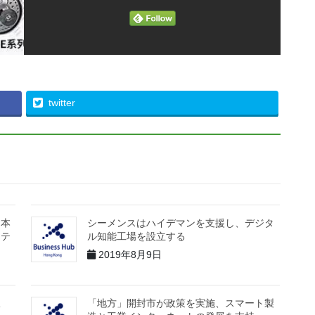
twitter
日本
シーメンスはハイデマンを支援し、デジタ
ステ
ル知能工場を設立する
2019年8月9日
限
「地方」開封市が政策を実施、スマート製