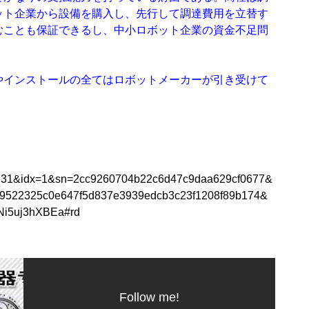
ット企業から設備を購入し、先行して調達費用を立替す
むことも保証できるし、中小ロボット企業の資金不足問
やインストールの全てはロボットメーカーが引き受けて
1&idx=1&sn=2cc9260704b22c6d47c9daa629cf0677&
9522325c0e647f5d837e3939edcb3c23f1208f89b174&
Ni5uj3hXBEa#rd
Follow me!