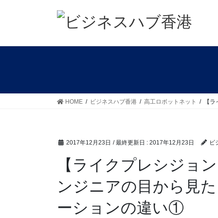
コ
ナ
ン
ビ
テ
ゲ
ン
ー
ツ
シ
に
ョ
移
ン
動
に
移
HOME
ビジネスハブ香港
高工ロボットネット
【ラ
動
2017年12月23日
/ 最終更新日 :
2017年12月23日
ビ
【ライクプレシジョン
ンジニアの目から見た
ーションの違い①