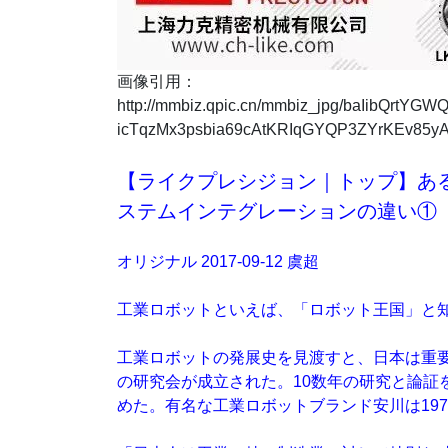
画像引用：
http://mmbiz.qpic.cn/mmbiz_jpg/baIibQrtY
icTqzMx3psbia69cAtKRIqGYQP3ZYrKEv85yA
【ライクプレシジョン｜トップ】あ
ステムインテグレーションの違い①
オリジナル 2017-09-12 虞超
工業ロボットといえば、「ロボット王国」と
工業ロボットの発展史を見渡すと、日本は重要
の研究会が成立された。10数年の研究と論証
めた。有名な工業ロボットブランド安川は19