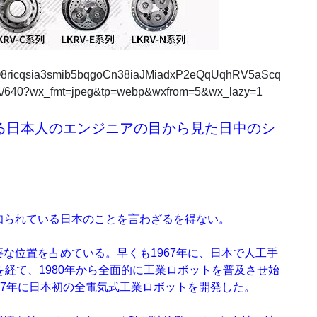
GWQ8ricqsia3smib5bqgoCn38iaJMiadxP2eQqUqhRV5aScq
/640?wx_fmt=jpeg&tp=webp&wxfrom=5&wx_lazy=1
る日本人のエンジニアの目から見た日中のシ
知られている日本のことを言わざるを得ない。
な位置を占めている。早くも1967年に、日本で人工手
を経て、1980年から全面的に工業ロボットを普及させ始
77年に日本初の全電気式工業ロボットを開発した。