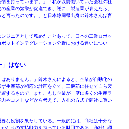
感情を持っています。」「私が以前働いていた会社の社
他の産業の繁栄が促進でき、逆に、製造業が衰えたら、
ると言ったのです。」と日本静岡県出身の鈴木さんは言
エンジニアとして務めたことあって、日本の工業ロボッ
ロボットインテグレーション分野における違いについ
ー」はない
』はありません。」鈴木さんによると、企業が自動化の
必ず生産部が相応の計画を立て、工機部に任せて自ら製
配置するもので、また、もし企業が一度に多くの生産ラ
能力やコストなどから考えて、入札の方式で商社に買い
重要な役割を果たしている。一般的には、商社は十分な
とかなりの支払能力を持っている財団である。商社は調