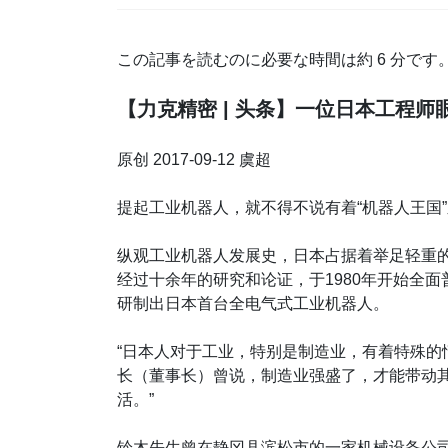
この記事を読むのに必要な時間は約 6 分です
【力克精密 | 头条】一位日本工程
原创 2017-09-12 虞超
提起工业机器人，就不得不说有着“机器人王国
纵观工业机器人发展史，日本占据着举足轻重的
经过十余年的研究和论证，于1980年开始全面
研制出日本首台全电气式工业机器人。
“日本人对于工业，特别是制造业，有着特殊的
长（董事长）曾说，制造业强盛了，才能带动
活。”
铃木先生曾在静冈县滨松市的一家机械设备公