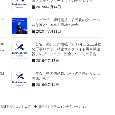
造と工業インターネットの発展を支持
2019年7月14日
ング
「スピーチ」即時開放、多元化のグローバ
ルな波と中国本土市場の融合
2019年7月11日
ーマ
「公告」秦川工作機械「2017年工業土台強
せる
化工事ロボット精密サイクロイド風車減速
器」のプロジェクト資金についての公告
2019年7月7日
業は
「年会」中国国産ロボットの冬来たりなば
春遠からじ
2019年7月4日
る日本人のエンジニア
日中のシステムインテグレーション