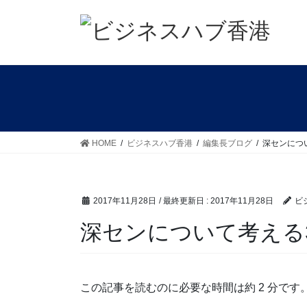
コ
ナ
ン
ビ
テ
ゲ
ン
ー
ツ
シ
に
ョ
移
ン
動
に
移
HOME
ビジネスハブ香港
編集長ブログ
深センにつ
動
2017年11月28日
/ 最終更新日 :
2017年11月28日
ビ
深センについて考える
この記事を読むのに必要な時間は約 2 分です