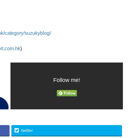
hk/category/suzukyblog/
rt.com.hk
)
Follow me!
twitter