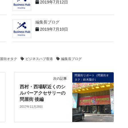
2019年7月12日
編集長ブログ
2019年7月10日
屋街オタク
ビジネスハブ香港
編集長ブログ
問屋街リポート（問屋街オ
次の記事
タク：鈴木陽介）
西村・西場駅近くのシ
ルバーアクセサリーの
問屋街 後編
2017年11月28日