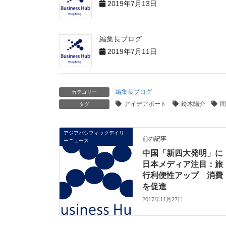
2019年7月13日
編集長ブログ
2019年7月11日
編集長ブログ
カテゴリー
アイデアポート
鈴木陽介
問
タグ
アジアパシフィックデイリ
前の記事
ーニュース
中国「新四大発明」に
日本メディア注目：旅
行利便性アップ 消費
を促進
2017年11月27日