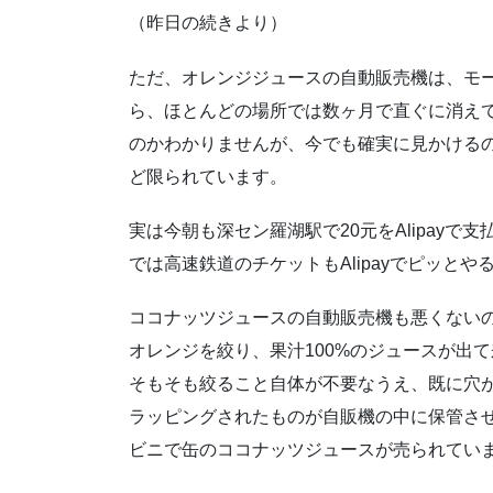
（昨日の続きより）
ただ、オレンジジュースの自動販売機は、モ
ら、ほとんどの場所では数ヶ月で直ぐに消え
のかわかりませんが、今でも確実に見かける
ど限られています。
実は今朝も深セン羅湖駅で20元をAlipay
では高速鉄道のチケットもAlipayでピッと
ココナッツジュースの自動販売機も悪くない
オレンジを絞り、果汁100%のジュースが出
そもそも絞ること自体が不要なうえ、既に穴
ラッピングされたものが自販機の中に保管さ
ビニで缶のココナッツジュースが売られてい