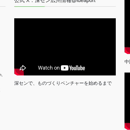
公式 X：深セン広州情報@ideaport
中
n,
深センで、ものづくりベンチャーを始めるまで
室