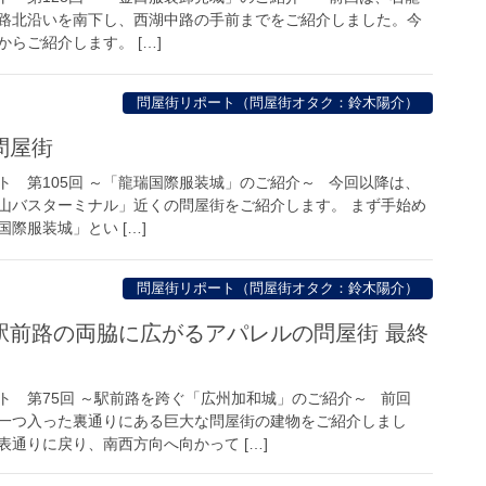
路北沿いを南下し、西湖中路の手前までをご紹介しました。今
らご紹介します。 […]
問屋街リポート（問屋街オタク：鈴木陽介）
問屋街
ト 第105回 ～「龍瑞国際服装城」のご紹介～ 今回以降は、
山バスターミナル」近くの問屋街をご紹介します。 まず手始め
際服装城」とい […]
問屋街リポート（問屋街オタク：鈴木陽介）
駅前路の両脇に広がるアパレルの問屋街 最終
ト 第75回 ～駅前路を跨ぐ「広州加和城」のご紹介～ 前回
一つ入った裏通りにある巨大な問屋街の建物をご紹介しまし
通りに戻り、南西方向へ向かって […]