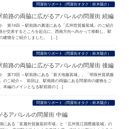
問屋街リポート（問屋街オタク：鈴木陽介）
駅前路の両脇に広がるアパレルの問屋街 続編
ト 第74回 ～駅前路の裏道にある「広州世貿服装城」のご紹介
路が交差するところを起点に、西南方向へ向かって移動し、駅
の建物をご紹介しました。 […]
問屋街リポート（問屋街オタク：鈴木陽介）
駅前路の両脇に広がるアパレルの問屋街 後編
ト 第73回 ～駅前路にある「新大地服装城」、「明珠外貿易服
」のご紹介～ 前回は、駅南路の両脇にある問屋街の建物をご
本編のメインとなる駅前路の […]
問屋街リポート（問屋街オタク：鈴木陽介）
がるアパレルの問屋街 中編
南側にある「富麗外貿服装卸市場」と「広州長江国際服装城」の