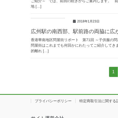
ご紹介～ では、前回の続きからご案内します。 
地 […]
2018年1月23日
広州駅の南西部、駅前路の両脇に広
香港華南地区問屋街リポート 第71回 ～子供服の
問屋街はこれまでも何回かにわたってご紹介してき
的離れ […]
投
ペ
1
ー
稿
ジ
ナ
ビ
プライバシーポリシー
特定商取引法に関する
ゲ