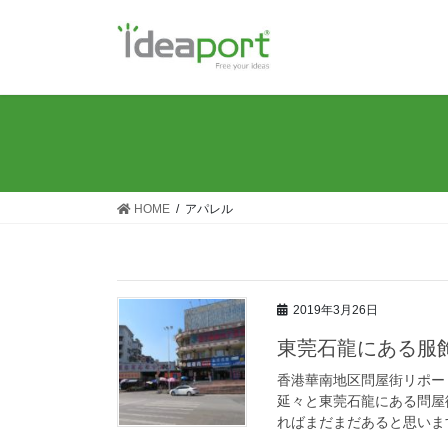
コ
ナ
ン
ビ
テ
ゲ
ン
ー
ツ
シ
に
ョ
移
ン
動
に
移
HOME
アパレル
動
2019年3月26日
東莞石龍にある服飾
香港華南地区問屋街リポー
延々と東莞石龍にある問屋
ればまだまだあると思います