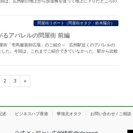
前回は、広州駅の地上から歩道橋を渡って地上に下りたところの
問屋街リポート（問屋街オタク：鈴木陽介）
がるアパレルの問屋街 前編
問屋街「壱馬服装卸広場」のご紹介～ 広州駅近くのアパレルの
ました。今回は、これまでご紹介できていなかった、駅から比較
ペ
ペ
2
3
»
ー
ー
ジ
ジ
記述
ビジネスハブ香港
華強北オタク
お問い合わせ / ご相談