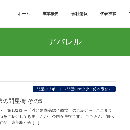
ホーム
事業概要
会社情報
代表挨拶
アパレル
問屋街リポート（問屋街オタク：鈴木陽介）
の問屋街 その5
ト 第132回 ～「沙頭角商品総合商場」のご紹介～ ここまで
街をご紹介してきましたが、今回が最後です。 もちろん、調べ
が、東莞駅から […]