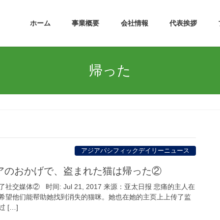
ホーム
事業概要
会社情報
代表挨拶
帰った
アジアパシフィックデイリーニュース
アのおかげで、盗まれた猫は帰った②
媒体② 时间: Jul 21, 2017 来源：亚太日报 悲痛的主人在
希望他们能帮助她找到消失的猫咪。她也在她的主页上上传了监
 […]