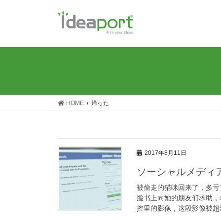
コ
ナ
ン
ビ
テ
ゲ
ン
ー
ツ
シ
に
ョ
移
ン
動
に
移
HOME
帰った
動
2017年8月11日
ソーシャルメディ
被偷走的猫咪回来了，多亏了社交
脸书上向她的朋友们求助，
控里的影像，这段影像被超过