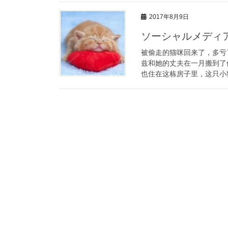
2017年8月9日
ソーシャルメディ
被偷走的猫咪回来了，多亏了社交
兹和她的丈夫在一月搬到了
也住在这栋房子里，这只小猫