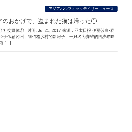
アジアパシフィックデイリーニュース
アのおかげで、盗まれた猫は帰った①
媒体① 时间: Jul 21, 2017 来源：亚太日报 伊丽莎白·赛
位于俄勒冈州，纽伯格乡村的新房子。一只名为赛维的四岁猫咪
 […]