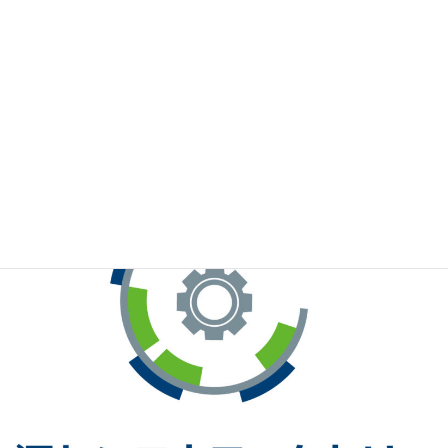
※お手元のWeChatから上記QRコードをスキャンしてください。