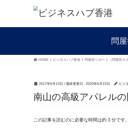
コ
ナ
ン
ビ
テ
ゲ
ン
ー
ツ
シ
に
ョ
問屋
移
ン
動
に
移
HOME
ビジネスハブ香港
問屋街リポート（問屋街オ
動
2017年6月13日
/ 最終更新日 :
2020年6月15日
ビジ
南山の高級アパレルの
この記事を読むのに必要な時間は約 3 分です