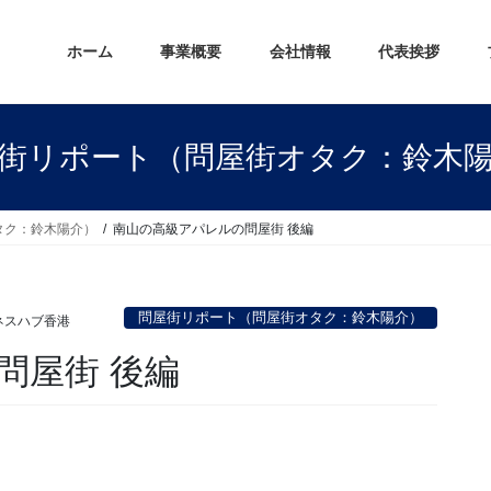
ホーム
事業概要
会社情報
代表挨拶
街リポート（問屋街オタク：鈴木
タク：鈴木陽介）
南山の高級アパレルの問屋街 後編
問屋街リポート（問屋街オタク：鈴木陽介）
ネスハブ香港
問屋街 後編
。