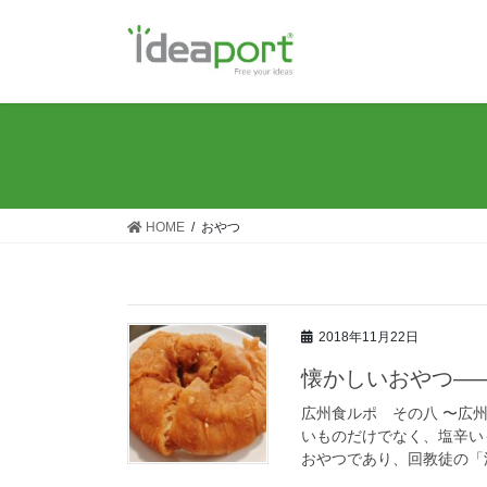
コ
ナ
ン
ビ
テ
ゲ
ン
ー
ツ
シ
に
ョ
移
ン
動
に
移
HOME
おやつ
動
2018年11月22日
懐かしいおやつ―
広州食ルポ その八 〜広
いものだけでなく、塩辛い
おやつであり、回教徒の「油