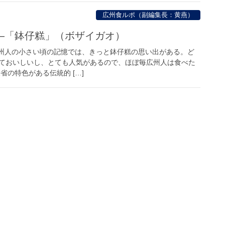
広州食ルポ（副編集長：黄燕）
―「鉢仔糕」（ボザイガオ）
州人の小さい頃の記憶では、きっと鉢仔糕の思い出がある。ど
ておいしいし、とても人気があるので、ほぼ毎広州人は食べた
省の特色がある伝統的 […]