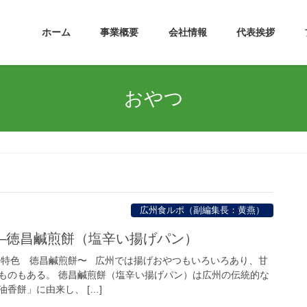
ホーム
事業概要
会社情報
代表挨拶
おやつ
広州食ルポ（副編集長：黄燕）
―徳昌鹹煎餅（塩辛い揚げパン）
州特色 徳昌鹹煎餅〜 広州では揚げおやつもいろいろあり、甘
ものもある。 徳昌鹹煎餅（塩辛い揚げパン）は広州の伝統的な
香餅」に由来し、 […]