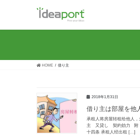
コ
ナ
ン
ビ
テ
ゲ
ン
ー
ツ
シ
に
ョ
移
ン
動
に
移
HOME
借り主
動
2018年1月31日
借り主は部屋を他
承租人将房屋转租给他人，
主 又貸し 契約効力 附：
十四条 承租人经出租 […]