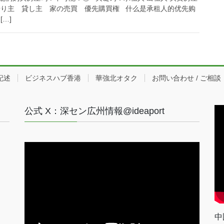
借り主 貸し主 家の売買 優先購買権 什么是承租人的优先购
…]
記述
ビジネスハブ香港
華強北オタク
お問い合わせ / ご相談
公式 X：深セン広州情報@ideaport
中