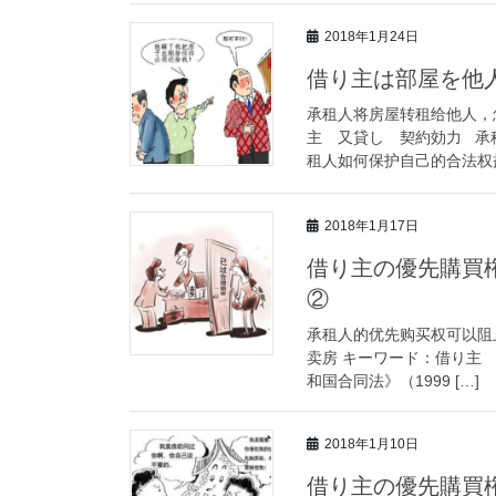
2018年1月24日
借り主は部屋を他
承租人将房屋转租给他人，
主 又貸し 契約効力 承
租人如何保护自己的合法权益
2018年1月17日
借り主の優先購買
②
承租人的优先购买权可以阻
卖房 キーワード：借り主
和国合同法》（1999 […]
2018年1月10日
借り主の優先購買