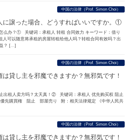
中国の法律（Prof. Simon Choi）
人に譲った場合、どうすればいいですか。①
怎么办？① 关键词：承租人 转租 合同效力 キーワード：借り
租人可以随意将承租的房屋转租给他人吗？转租合同有效吗？出
？ […]
中国の法律（Prof. Simon Choi）
権は貸し主を邪魔できますか？無邪気です！
止出租人卖方吗？太天真！② 关键词：承租人 优先购买权 阻止
 優先購買権 阻止 部屋売り 附：相关法律规定 《中华人民共
中国の法律（Prof. Simon Choi）
権は貸し主を邪魔できますか？無邪気です！