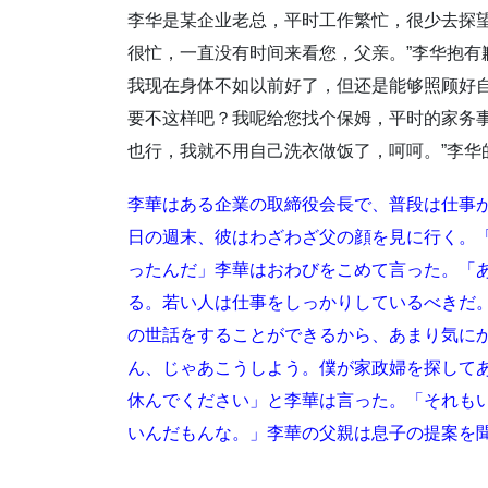
李华是某企业老总，平时工作繁忙，很少去探望
很忙，一直没有时间来看您，父亲。”李华抱有
我现在身体不如以前好了，但还是能够照顾好自
要不这样吧？我呢给您找个保姆，平时的家务事
也行，我就不用自己洗衣做饭了，呵呵。”李华
李華はある企業の取締役会長で、普段は仕事
日の週末、彼はわざわざ父の顔を見に行く。
ったんだ」李華はおわびをこめて言った。「
る。若い人は仕事をしっかりしているべきだ
の世話をすることができるから、あまり気に
ん、じゃあこうしよう。僕が家政婦を探して
休んでください」と李華は言った。「それも
いんだもんな。」李華の父親は息子の提案を