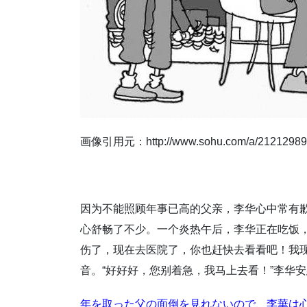
画像引用元：http://www.sohu.com/a/21212989
因为不能照顾年事已高的父亲，李华心中常有
心舒畅了不少。一个炎热午后，李华正在吃饭，
伤了，现在去医院了，你也赶快去看看吧！我现
音。“好好好，您别着急，我马上去看！”李华
年を取った父の面倒を見れないので、李華は