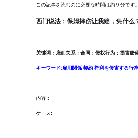
この記事を読むのに必要な時間は約 9 分です
西门说法：保姆摔伤让我赔，凭什么
关键词：雇佣关系；合同；侵权行为；损害赔
キーワード:雇用関係 契約 権利を侵害する行為
内容：
ケース: