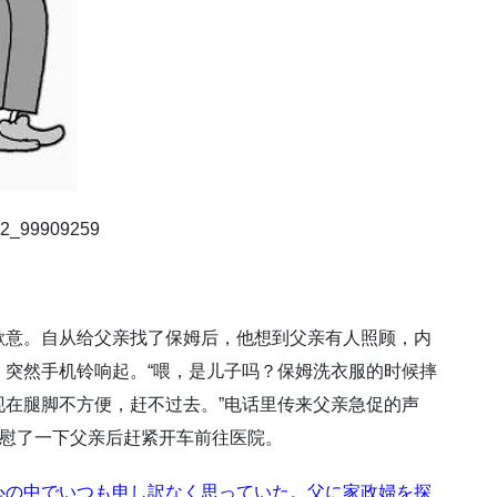
2_99909259
歉意。自从给父亲找了保姆后，他想到父亲有人照顾，内
突然手机铃响起。“喂，是儿子吗？保姆洗衣服的时候摔
在腿脚不方便，赶不过去。”电话里传来父亲急促的声
安慰了一下父亲后赶紧开车前往医院。
心の中でいつも申し訳なく思っていた。父に家政婦を探