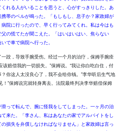
てくれる人がいることを思うと、心がすっきりした。あ
然携帯のベルが鳴った。「もしもし、息子か？家政婦が
、病院に行ったので、早く行ってみてくれ。私は今はも
で父の慌てたが聞こえた。「はいはいはい、焦らない
急いで車で病院へ行った。
了一跤，导致手腕受伤。经过一个月的治疗，保姆手腕痊
应该赔偿我的一切损失。”保姆说。“我让你白吃白住，付
？你这人太没良心了，我不会给你钱。”李华听后生气地
见！”保姆说完就转身离去。法院最终判决李华赔偿保姆
が滑って転んで、腕に怪我をしてしまった。一ヶ月の治
ねて来た。「李さん、私はあなたの家でアルバイトをし
ての損失を弁償しなければなりません」と家政婦は言っ