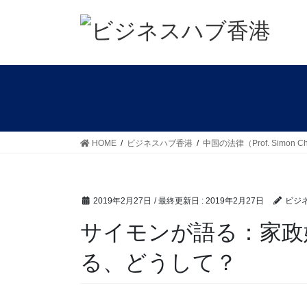
コ
ナ
ン
ビ
テ
ゲ
ン
ー
ツ
シ
に
ョ
移
ン
動
に
移
HOME
ビジネスハブ香港
中国の法律（Prof. Simon C
動
2019年2月27日
/ 最終更新日 :
2019年2月27日
ビジ
サイモンが語る：家政
る、どうして？