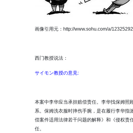
画像引用元：http://www.sohu.com/a/12325292
西门教授说法：
サイモン教授の意見:
本案中李华应当承担赔偿责任。李华找保姆照
系。保姆洗衣服时摔伤手腕，是在履行李华指
偿案件适用法律若干问题的解释》和《侵权责
任。