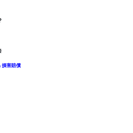
。
？
偿
 損害賠償