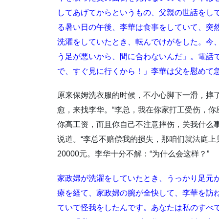
してあげてからというもの、父親の世話をし
る暑い日の午後、李華は食事をしていて、突
洗濯をしていたとき、転んでけがをした。今
う足が悪いから、間に合わないんだ」。電話
で、すぐ見に行くから！」李華は父を慰めて
原来保姆洗衣服的时候，不小心脚下一滑，摔
愈，来找李华。“李总，我在你家打工受伤，你
你高工资，而且你自己不注意摔伤，关我什么事
说道。“李总不赔偿我的损失，那咱们就法庭上
20000元。李华十分不解：“为什么会这样？”
家政婦が洗濯をしていたとき、うっかり足元
療を経て、家政婦の腕が全快して、李華を訪
ていて怪我をしたんです。あなたは私のすべ