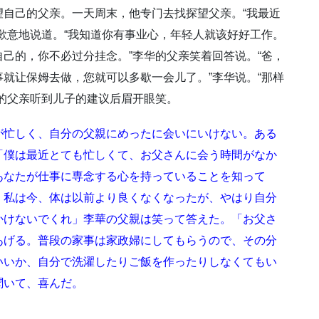
自己的父亲。一天周末，他专门去找探望父亲。“我最近
歉意地说道。“我知道你有事业心，年轻人就该好好工作。
己的，你不必过分挂念。”李华的父亲笑着回答说。“爸，
就让保姆去做，您就可以多歇一会儿了。”李华说。“那样
的父亲听到儿子的建议后眉开眼笑。
が忙しく、自分の父親にめったに会いにいけない。ある
「僕は最近とても忙しくて、お父さんに会う時間がなか
あなたが仕事に専念する心を持っていることを知って
。私は今、体は以前より良くなくなったが、やはり自分
かけないでくれ」李華の父親は笑って答えた。「お父さ
あげる。普段の家事は家政婦にしてもらうので、その分
いいか、自分で洗濯したりご飯を作ったりしなくてもい
聞いて、喜んだ。