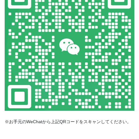
※お手元のWeChatから上記QRコードをスキャンしてください。