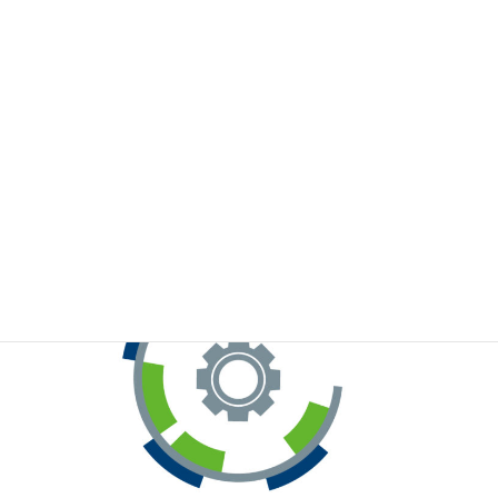
※お手元のWeChatから上記QRコードをスキャンしてください。