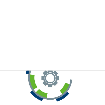
※お手元のWeChatから上記QRコードをスキャンしてください。