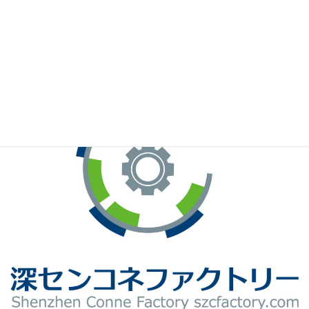
※お手元のWeChatから上記QRコードをスキャンしてください。