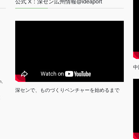
公式 X：深セン広州情報@ideaport
中
n,
深センで、ものづくりベンチャーを始めるまで
室