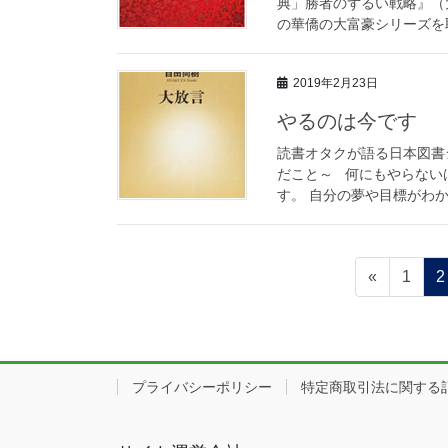
典」勝者のずるい戦略』（
の華僑の大富豪シリーズを取
2019年2月23日
やるのは今です
読書オタクが語る日本図書
だこと～ 何にもやらない
す。 自分の夢や目標がわか 
投
ペ
«
1
2
ー
稿
ジ
ナ
ビ
プライバシーポリシー
特定商取引法に関する
ゲ