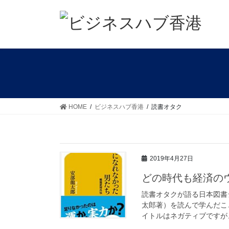
コ
ナ
ン
ビ
テ
ゲ
ン
ー
ツ
シ
に
ョ
移
ン
動
に
移
HOME
ビジネスハブ香港
読書オタク
動
2019年4月27日
どの時代も経済の
読書オタクが語る日本図書
太郎著）を読んで学んだこ
イトルはネガティブですが、