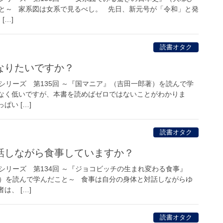
と～ 家系図は女系で見るべし。 先日、新元号が「令和」と発
[…]
読書オタク
なりたいですか？
シリーズ 第135回 ～『国マニア』（吉田一郎著）を読んで学
なく低いですが、本書を読めばゼロではないことがわかりま
ぱい […]
読書オタク
話しながら食事していますか？
シリーズ 第134回 ～『ジョコビッチの生まれ変わる食事』
）を読んで学んだこと～ 食事は自分の身体と対話しながらゆ
は、 […]
読書オタク