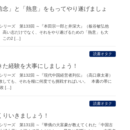
信念」と「熱意」をもってやり遂げましょ
シリーズ 第133回 ～『本田宗一郎と井深大』（板谷敏弘他
 高い志だけでなく、それをやり遂げるための「熱意」も大
の2 […]
読書オタク
きた経験を大事にしましょう！
シリーズ 第132回 ～『現代中国経営者列伝』（高口康太著）
敗しても、それを糧に何度でも挑戦すればいい。 本書の帯に
 […]
読書オタク
くりいきましょう！
シリーズ 第131回 ～『華僑の大富豪が教えてくれた「中国古