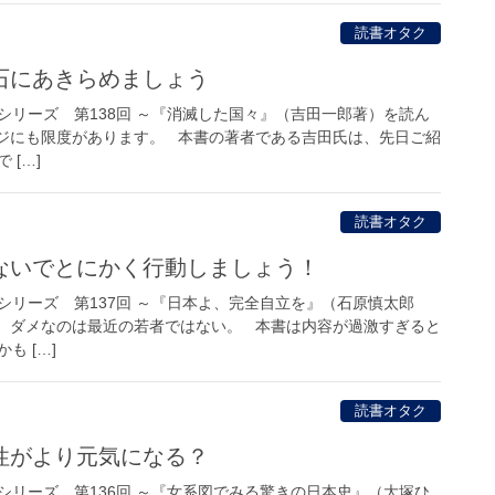
読書オタク
石にあきらめましょう
シリーズ 第138回 ～『消滅した国々』（吉田一郎著）を読ん
ジにも限度があります。 本書の著者である吉田氏は、先日ご紹
 […]
読書オタク
ないでとにかく行動しましょう！
シリーズ 第137回 ～『日本よ、完全自立を』（石原慎太郎
 ダメなのは最近の若者ではない。 本書は内容が過激すぎると
も […]
読書オタク
性がより元気になる？
シリーズ 第136回 ～『女系図でみる驚きの日本史』（大塚ひ