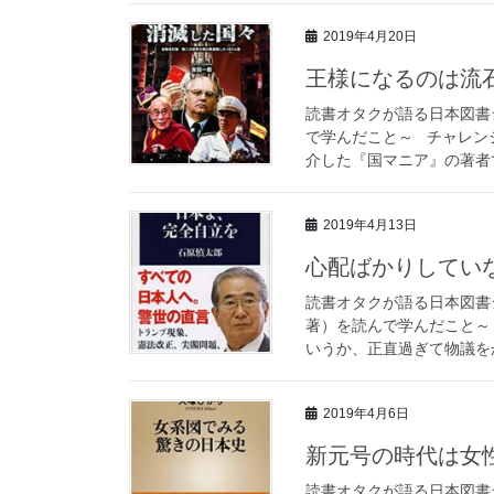
2019年4月20日
王様になるのは流
読書オタクが語る日本図書
で学んだこと～ チャレン
介した『国マニア』の著者で
2019年4月13日
心配ばかりしてい
読書オタクが語る日本図書
著）を読んで学んだこと～
いうか、正直過ぎて物議をか
2019年4月6日
新元号の時代は女
読書オタクが語る日本図書