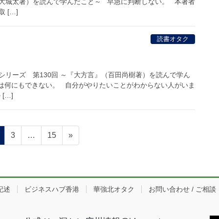
大城太著）を読んで学んだこと～ 早急に判断しない。 本著者
 […]
読書オタク
シリーズ 第130回 ～『大方言』（百田尚樹著）を読んで学ん
は何にもできない。 自分がやりたいことがわからない人がいま
[…]
ペ
ペ
ペ
3
…
15
»
ー
ー
ー
ジ
ジ
ジ
記述
ビジネスハブ香港
華強北オタク
お問い合わせ / ご相談