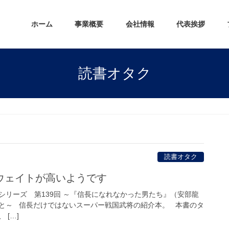
ホーム
事業概要
会社情報
代表挨拶
読書オタク
読書オタク
ウェイトが高いようです
シリーズ 第139回 ～『信長になれなかった男たち』（安部龍
と～ 信長だけではないスーパー戦国武将の紹介本。 本書のタ
 […]