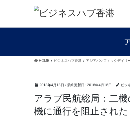
コ
ナ
ン
ビ
テ
ゲ
ン
ー
ツ
シ
に
ョ
移
ン
動
に
移
HOME
ビジネスハブ香港
アジアパシフィックデイリ
動
2018年4月18日
/ 最終更新日 :
2018年4月18日
ビジ
アラブ民航総局：二機
機に通行を阻止された