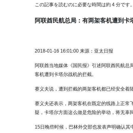
この記事を読むのに必要な時間は約 4 分です
阿联酋民航总局：有两架客机遭到卡
2018-01-16 16:01:00 来源：亚太日报
阿联酋当地媒体《国民报》引述阿联酋民航总局
客机遭到卡塔尔战机的拦截。
赛义夫说，遭到拦截的两架客机都已经安全着
赛义夫还表示，两架客机在既定的线路上正常
疑，卡塔尔方面这么做是危险的举动，将无辜
15日晚些时候，巴林外交部也发表声明确认其