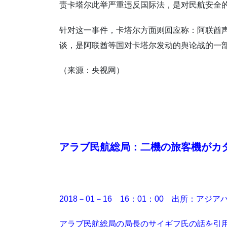
责卡塔尔此举严重违反国际法，是对民航安全
针对这一事件，卡塔尔方面则回应称：阿联酋
谈，是阿联酋等国对卡塔尔发动的舆论战的一
（来源：央视网）
アラブ民航総局：二機の旅客機がカ
2018－01－16 16：01：00 出所：ア
アラブ民航総局の局長のサイギフ氏の話を引