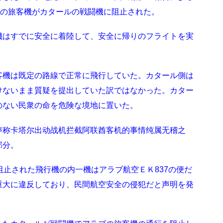
きの旅客機がカタールの戦闘機に阻止された。
機はすでに安全に着陸して、安全に帰りのフライトを実
客機は既定の路線で正常に飛行していた。カタール側は
けないまま質疑を提出していた訳ではなかった。カター
のない民衆の命を危険な境地に置いた。
声称卡塔尔出动战机拦截阿联酋客机的事情纯属无稽之
部分。
阻止された飛行機の内一機はアラブ航空ＥＫ837の便だ
重大に違反しており、民間航空安全の侵犯だと声明を発