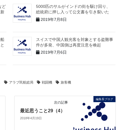
kなど
5000匹のサルがインドの街を駆け回り、
て新
総統府に押し入って公文書を引き裂いた
2019年7月8日
た船
スイスで中国人観光客を対象とする盗難事
こと
件が多発、中国側は再度注意を喚起
2019年7月6日
ス
アラブ民航総局
戦闘機
旅客機
編集長ブログ
次の記事
最近思うこと29（4）
2018年4月19日