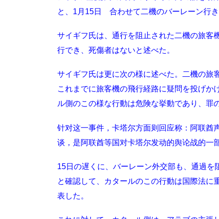
と、1月15日 合わせて二機のバーレーン行
サイギフ氏は、通行を阻止された二機の旅客
行でき、死傷者はないと述べた。
サイギフ氏は更に次の様に述べた。二機の旅
これまでに旅客機の飛行経路に疑問を投げか
ル側のこの様な行動は危険な挙動であり、罪
针对这一事件，卡塔尔方面则回应称：阿联酋
谈，是阿联酋等国对卡塔尔发动的舆论战的一
15日の遅くに、バーレーン外交部も、通過を
と確認して、カタールのこの行動は国際法に
表した。