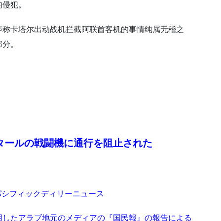
的侵犯。
声称卡塔尔出动战机拦截阿联酋客机的事情纯属无稽之
部分。
タールの戦闘機に通行を阻止された
ジアパシフィックディリーニュース
用したアラブ地元のメディアの『国民報』の報告による