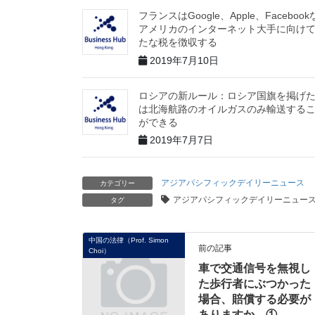
フランスはGoogle、Apple、Faceboo
アメリカのインターネット大手に向け
たな税を徴収する
2019年7月10日
ロシアの新ルール：ロシア国旗を掲げ
は北海航路のオイルガスのみ輸送する
ができる
2019年7月7日
アジアパシフィックデイリーニュース
カテゴリー
アジアパシフィックデイリーニュー
タグ
中国の法律（Prof. Simon
前の記事
Choi）
車で交通信号を無視し
た歩行者にぶつかった
場合、賠償する必要が
ありますか。①