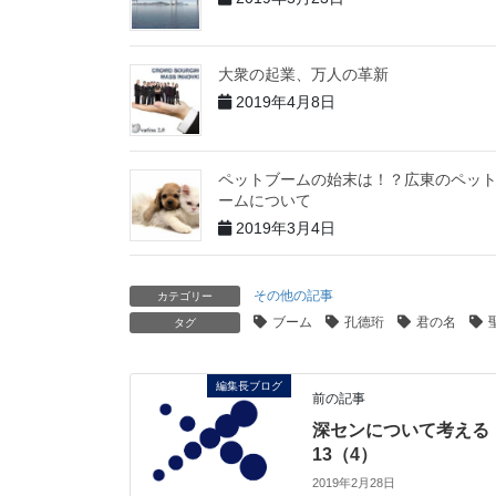
大衆の起業、万人の革新
2019年4月8日
ペットブームの始末は！？広東のペッ
ームについて
2019年3月4日
その他の記事
カテゴリー
ブーム
孔德珩
君の名
タグ
編集長ブログ
前の記事
深センについて考える
13（4）
2019年2月28日