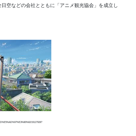
全日空などの会社とともに「アニメ観光協会」を成立し
0%8D%E5%AD%97%E3%80%82/19127928?