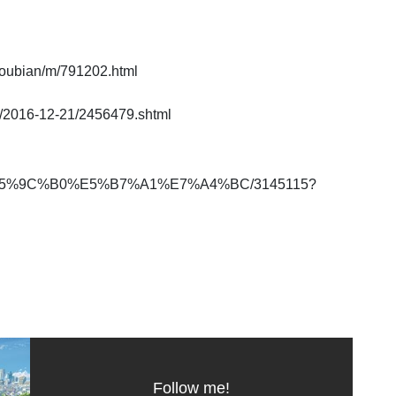
ubian/m/791202.html
016-12-21/2456479.shtml
%A3%E5%9C%B0%E5%B7%A1%E7%A4%BC/3145115?
Follow me!