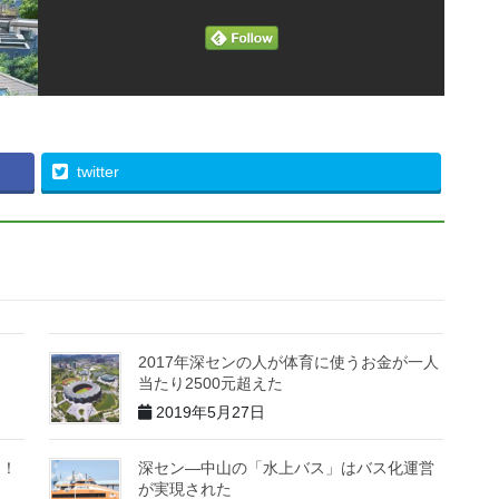
twitter
2017年深センの人が体育に使うお金が一人
当たり2500元超えた
2019年5月27日
た！
深セン―中山の「水上バス」はバス化運営
が実現された