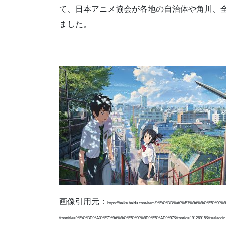
て、日本アニメ協会が各地の自治体や角川、
ました。
画像引用元：
https://baike.baidu.com/item/%E4%BD%A0%E7%9A%84%E5%9
fromtitle=%E4%BD%A0%E7%9A%84%E5%90%8D%E5%AD%97&fromid=19126915&fr=aladdin