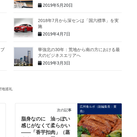
2019年5月20日
2018年7月から深センは「国六標準」を実
施
2019年4月7日
トブ
華強北の30年：荒地から南の方における最
大のビジネスエリアへ
2019年3月3日
聖地巡礼
広州食ルポ（副編集長：黄
次の記事
燕）
脂身なのに 油っぽい
感じがなくて柔らかい
――「香芋扣肉」（蒸