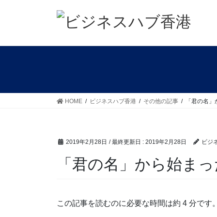
コ
ナ
ン
ビ
テ
ゲ
ン
ー
ツ
シ
に
ョ
移
ン
動
に
移
HOME
ビジネスハブ香港
その他の記事
「君の名」
動
2019年2月28日
/ 最終更新日 :
2019年2月28日
ビジ
「君の名」から始まっ
この記事を読むのに必要な時間は約 4 分です